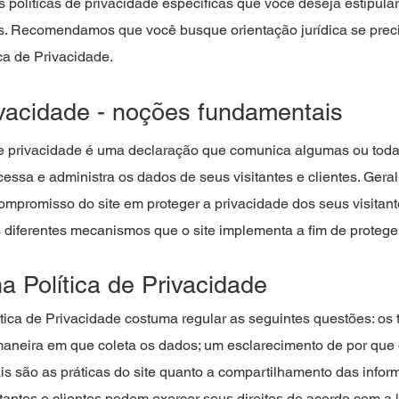
 políticas de privacidade específicas que você deseja estipula
tes. Recomendamos que você busque orientação jurídica se prec
ica de Privacidade.
rivacidade - noções fundamentais
 de privacidade é uma declaração que comunica algumas ou tod
ocessa e administra os dados de seus visitantes e clientes. Ge
ompromisso do site em proteger a privacidade dos seus visitant
 diferentes mecanismos que o site implementa a fim de proteger
na Política de Privacidade
ítica de Privacidade costuma regular as seguintes questões: os 
 maneira em que coleta os dados; um esclarecimento de por que 
ais são as práticas do site quanto a compartilhamento das infor
antes e clientes podem exercer seus direitos de acordo com a 